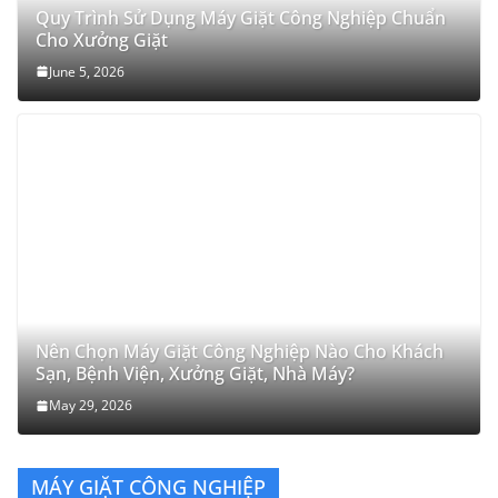
Quy Trình Sử Dụng Máy Giặt Công Nghiệp Chuẩn
Cho Xưởng Giặt
June 5, 2026
Nên Chọn Máy Giặt Công Nghiệp Nào Cho Khách
Sạn, Bệnh Viện, Xưởng Giặt, Nhà Máy?
May 29, 2026
MÁY GIẶT CÔNG NGHIỆP